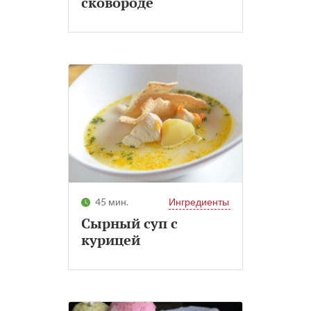
сковороде
45 мин.
Ингредиенты
Сырный суп с
курицей