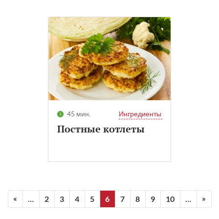
45 мин.
Ингредиенты
Постные котлеты
«
»
…
2
3
4
5
6
7
8
9
10
…