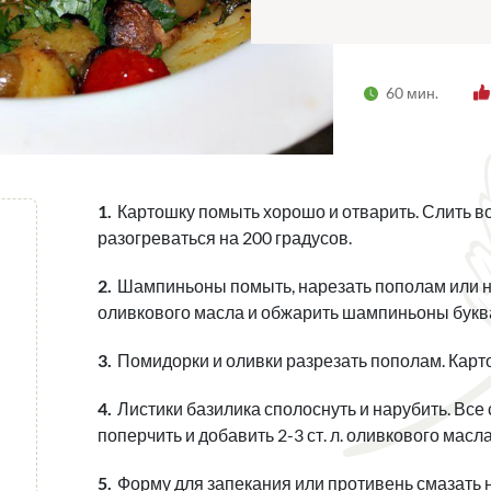
60 мин.
Картошку помыть хорошо и отварить. Слить во
разогреваться на 200 градусов.
Шампиньоны помыть, нарезать пополам или на ч
оливкового масла и обжарить шампиньоны буква
Помидорки и оливки разрезать пополам. Карто
Листики базилика сполоснуть и нарубить. Все 
поперчить и добавить 2-3 ст. л. оливкового мас
Форму для запекания или противень смазать 