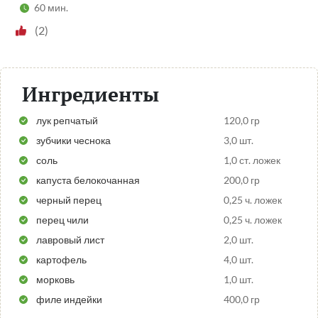
60 мин.
(2)
Ингредиенты
лук репчатый
120,0 гр
зубчики чеснока
3,0 шт.
соль
1,0 ст. ложек
капуста белокочанная
200,0 гр
черный перец
0,25 ч. ложек
перец чили
0,25 ч. ложек
лавровый лист
2,0 шт.
картофель
4,0 шт.
морковь
1,0 шт.
филе индейки
400,0 гр