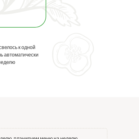
свелось к одной
ль автоматически
неделю
еделю, планируем меню на неделю