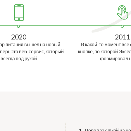
2020
2011
ор питания вышел на новый
В какой-то момент все 
еперь это веб-сервис, который
кнопке, по которой Эксе
всегда под рукой
формировал 
Перед закупкой на н