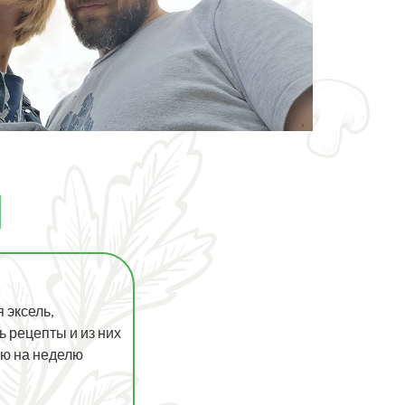
 эксель,
 рецепты и из них
ню на неделю