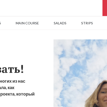
S
MAIN COURSE
SALADS
STRIPS
ать!
ногих из нас
ла, как
проекта, который